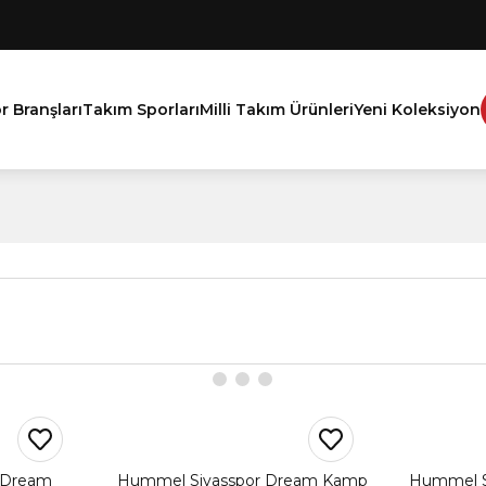
r Branşları
Takım Sporları
Milli Takım Ürünleri
Yeni Koleksiyon
 Dream
Hummel Sivasspor Dream Kamp
Hummel S