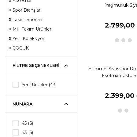
Aksesuar
Yağmurluk Siy
Spor Branşları
Takım Sporları
2.799,00
Milli Takım Ürünleri
Yeni Koleksiyon
ÇOCUK
FILTRE SEÇENEKLERI
Hummel Sivasspor D
Eşofman Üstü S
Yeni Ürünler (43)
2.399,00
NUMARA
45 (6)
43 (5)