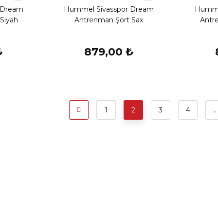
 Dream
Hummel Sivasspor Dream
Humme
Siyah
Antrenman Şort Sax
Antr
₺
879,00 ₺
1
2
3
4
..