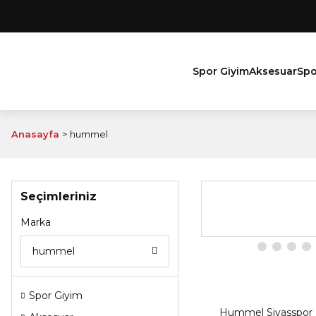
Spor Giyim
Aksesuar
Spo
Anasayfa
hummel
Seçimleriniz
Marka
hummel
Spor Giyim
Hummel Sivasspor