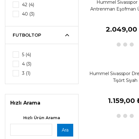
Hummel Sivasspor
42 (4)
Antrenman Eşofman Ü
40 (3)
41 (3)
2.049,00
39 (2)
FUTBOLTOP
44 (2)
36 (1)
5 (4)
37 (1)
4 (3)
38 (1)
3 (1)
Hummel Sivasspor D
47 (1)
Tişört Siyah
1.159,00 
Hızlı Arama
Hızlı Ürün Arama
Ara