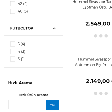
Hummel Sivasspor Ta
42 (4)
Eşofman Üstü B
40 (3)
41 (3)
2.549,00
39 (2)
FUTBOLTOP
44 (2)
36 (1)
5 (4)
37 (1)
4 (3)
38 (1)
3 (1)
Hummel Sivasspor 
47 (1)
Antrenman Eşofman 
2.149,00
Hızlı Arama
Hızlı Ürün Arama
Ara