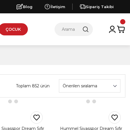
Blog
İletişim
Sipariş Takibi
ÇOCUK
Toplam 852 ürün
ivasspor Dream Sıfır
Hummel Sivasspor Dream Sıfır