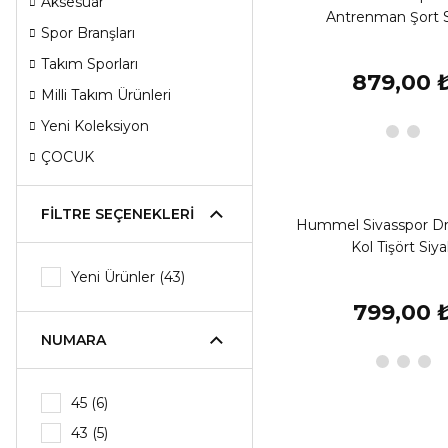
Aksesuar
Antrenman Şort 
Spor Branşları
Takım Sporları
879,00 
Milli Takım Ürünleri
Yeni Koleksiyon
ÇOCUK
FILTRE SEÇENEKLERI
Hummel Sivasspor Dr
Kol Tişört Siy
Yeni Ürünler (43)
799,00 
NUMARA
45 (6)
43 (5)