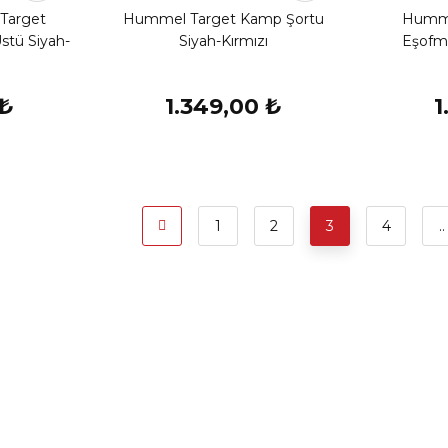
Target
Hummel Target Kamp Şortu
Humme
tü Siyah-
Siyah-Kırmızı
Eşofma
 ₺
1.349,00 ₺
1
1
2
3
4
..