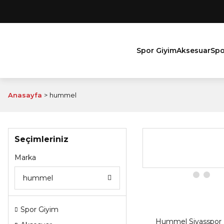
Spor Giyim
Aksesuar
Spo
Anasayfa
hummel
Seçimleriniz
Marka
hummel
Spor Giyim
Hummel Sivasspor