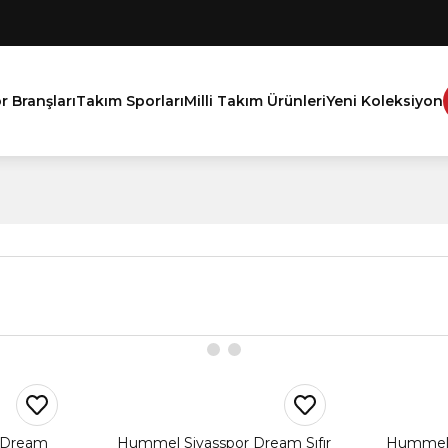
r Branşları
Takım Sporları
Milli Takım Ürünleri
Yeni Koleksiyon
 Dream
Hummel Sivasspor Dream Sıfır
Hummel S