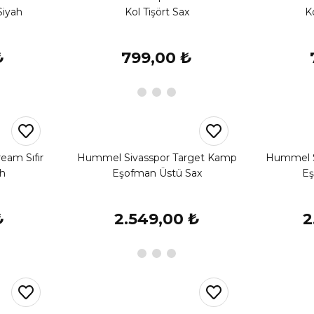
Siyah
Kol Tişört Sax
K
₺
799,00 ₺
eam Sıfır
Hummel Sivasspor Target Kamp
Hummel S
ah
Eşofman Üstü Sax
Eş
₺
2.549,00 ₺
2