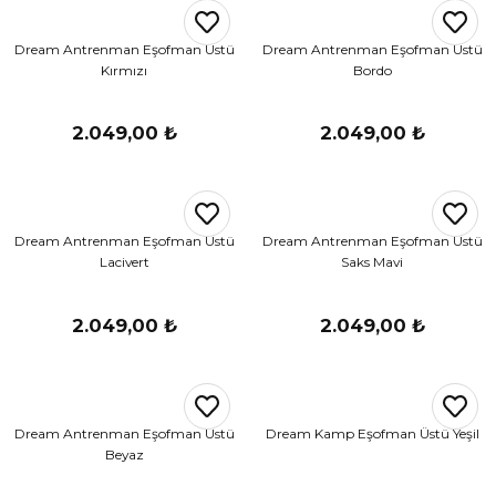
r
Dream Antrenman Eşofman Üstü
Dream Antrenman Eşofman Üstü
Kırmızı
Bordo
i Belediye Spor
2.049,00 ₺
2.049,00 ₺
Dream Antrenman Eşofman Üstü
Dream Antrenman Eşofman Üstü
r Kulübü
Lacivert
Saks Mavi
esi Ankaraspor
2.049,00 ₺
2.049,00 ₺
nyurdu
Dream Antrenman Eşofman Üstü
Dream Kamp Eşofman Üstü Yeşil
Beyaz