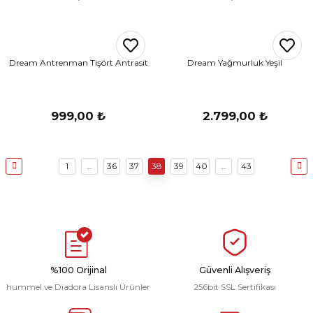
Dream Antrenman Tişört Antrasit
Dream Yağmurluk Yeşil
999,00 ₺
2.799,00 ₺
1
..
36
37
38
39
40
..
43
%100 Orijinal
Güvenli Alışveriş
hummel ve Diadora Lisanslı Ürünler
256bit SSL Sertifikası