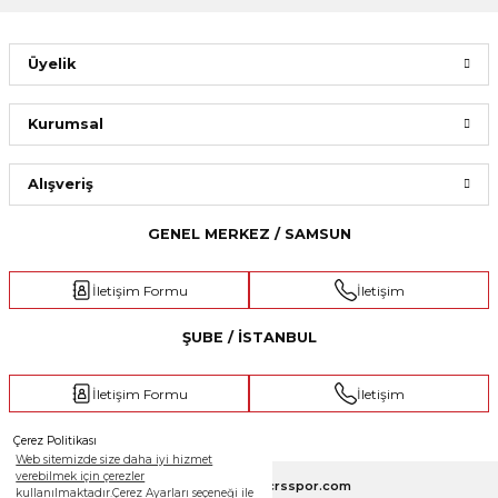
Üyelik
Kurumsal
Alışveriş
GENEL MERKEZ / SAMSUN
İletişim Formu
İletişim
ŞUBE / İSTANBUL
İletişim Formu
İletişim
Çerez Politikası
Web sitemizde size daha iyi hizmet
verebilmek için çerezler
Copyright 2025 © crsspor.com
kullanılmaktadır.Çerez Ayarları seçeneği ile