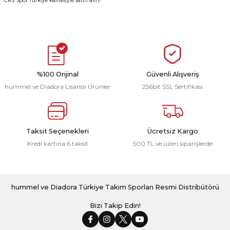
CRS Spor Türkiye kalitesiyle satın alın!
r
i Belediye Spor
%100 Orijinal
Güvenli Alışveriş
hummel ve Diadora Lisanslı Ürünler
256bit SSL Sertifikası
r Kulübü
Taksit Seçenekleri
Ücretsiz Kargo
esi Ankaraspor
Kredi kartına 6 taksit
500 TL ve üzeri siparişlerde
hummel ve Diadora Türkiye Takım Sporları Resmi Distribütörü
nyurdu
Bizi Takip Edin!