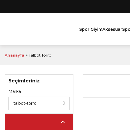
Spor Giyim
Aksesuar
Spo
Anasayfa
Talbot Torro
Seçimleriniz
Marka
talbot-torro