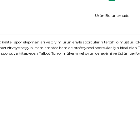
Ürün Bulunamadı.
 kaliteli spor ekipmanları ve giyim ürünleriyle sporcuların tercihi olmuştur. C
zı zirveye taşıyın. Hem amatör hem de profesyonel sporcular için ideal olan Ta
de sporcuya hitap eden Talbot Torro, mükemmel oyun deneyimi ve üstün perfo