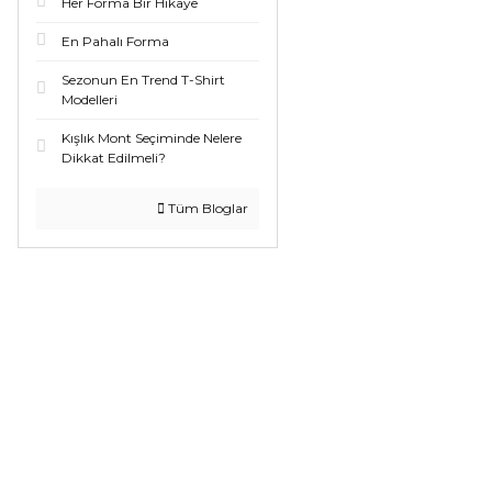
Her Forma Bir Hikaye
En Pahalı Forma
Sezonun En Trend T-Shirt
Modelleri
Kışlık Mont Seçiminde Nelere
Dikkat Edilmeli?
Tüm Bloglar