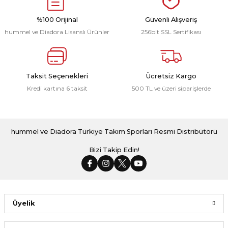
r
%100 Orijinal
Güvenli Alışveriş
hummel ve Diadora Lisanslı Ürünler
256bit SSL Sertifikası
i Belediye Spor
Taksit Seçenekleri
Ücretsiz Kargo
Kredi kartına 6 taksit
500 TL ve üzeri siparişlerde
r Kulübü
hummel ve Diadora Türkiye Takım Sporları Resmi Distribütörü
esi Ankaraspor
Bizi Takip Edin!
nyurdu
Üyelik