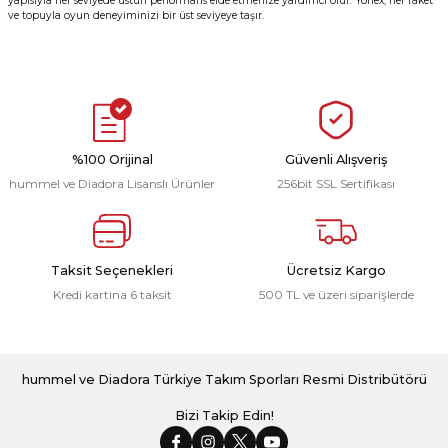
yapısıyla her seviyede üstün performans elde etmenize yardımcı olur. Yonex, her raket
ve topuyla oyun deneyiminizi bir üst seviyeye taşır.
r
i Belediye Spor
%100 Orijinal
Güvenli Alışveriş
hummel ve Diadora Lisanslı Ürünler
256bit SSL Sertifikası
r Kulübü
esi Ankaraspor
Taksit Seçenekleri
Ücretsiz Kargo
Kredi kartına 6 taksit
500 TL ve üzeri siparişlerde
nyurdu
hummel ve Diadora Türkiye Takım Sporları Resmi Distribütörü
Bizi Takip Edin!