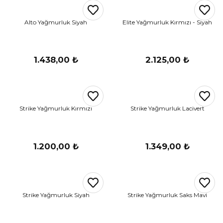
r
Alto Yağmurluk Siyah
Elite Yağmurluk Kırmızı - Siyah
i Belediye Spor
1.438,00 ₺
2.125,00 ₺
Strike Yağmurluk Kırmızı
Strike Yağmurluk Lacivert
r Kulübü
esi Ankaraspor
1.200,00 ₺
1.349,00 ₺
nyurdu
Strike Yağmurluk Siyah
Strike Yağmurluk Saks Mavi