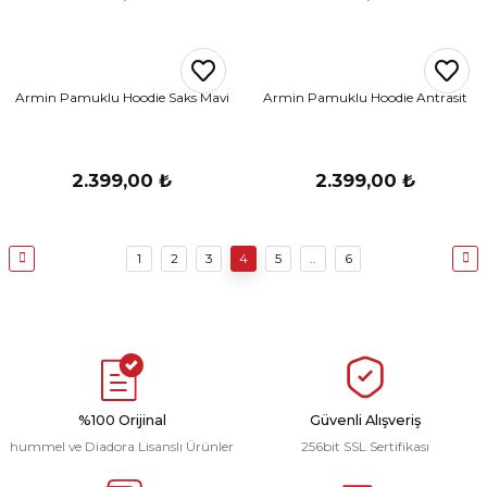
Armin Pamuklu Hoodie Saks Mavi
Armin Pamuklu Hoodie Antrasit
2.399,00 ₺
2.399,00 ₺
1
2
3
4
5
..
6
%100 Orijinal
Güvenli Alışveriş
hummel ve Diadora Lisanslı Ürünler
256bit SSL Sertifikası