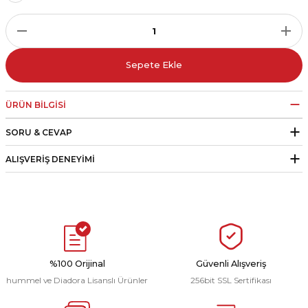
r
i Belediye Spor
Sepete Ekle
ÜRÜN BILGISI
SORU & CEVAP
r Kulübü
ALIŞVERIŞ DENEYIMI
esi Ankaraspor
nyurdu
%100 Orijinal
Güvenli Alışveriş
hummel ve Diadora Lisanslı Ürünler
256bit SSL Sertifikası