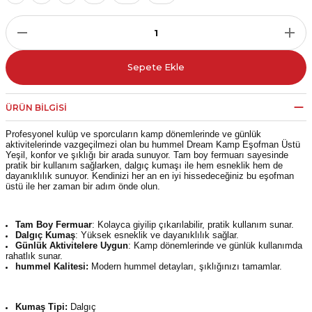
r
i Belediye Spor
Sepete Ekle
ÜRÜN BILGISI
Profesyonel kulüp ve sporcuların kamp dönemlerinde ve günlük
aktivitelerinde vazgeçilmezi olan bu hummel Dream Kamp Eşofman Üstü
r Kulübü
Yeşil, konfor ve şıklığı bir arada sunuyor. Tam boy fermuarı sayesinde
pratik bir kullanım sağlarken, dalgıç kumaşı ile hem esneklik hem de
dayanıklılık sunuyor. Kendinizi her an en iyi hissedeceğiniz bu eşofman
üstü ile her zaman bir adım önde olun.
esi Ankaraspor
Tam Boy Fermuar
: Kolayca giyilip çıkarılabilir, pratik kullanım sunar.
Dalgıç Kumaş
: Yüksek esneklik ve dayanıklılık sağlar.
Günlük Aktivitelere Uygun
: Kamp dönemlerinde ve günlük kullanımda
nyurdu
rahatlık sunar.
hummel Kalitesi:
Modern hummel detayları, şıklığınızı tamamlar.
Kumaş Tipi:
Dalgıç