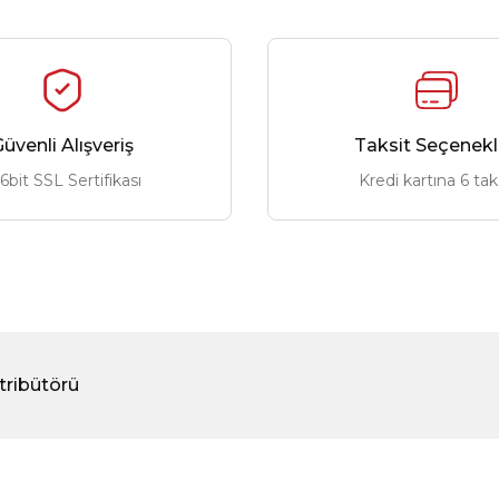
0 ₺
2.399,00 ₺
üvenli Alışveriş
Taksit Seçenekl
6bit SSL Sertifikası
Kredi kartına 6 tak
tribütörü