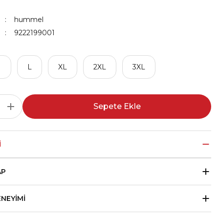
hummel
9222199001
M
L
XL
2XL
3XL
Sepete Ekle
I
AP
ENEYIMI