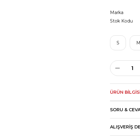
Marka
Stok Kodu
S
ÜRÜN BILGIS
SORU & CEV
ALIŞVERIŞ D