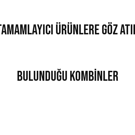
Tamamlayıcı Ürünlere Göz Atı
man Üstü Lacivert
Dream Kamp Eşofman Üstü Kırmızı
Bulunduğu Kombinler
9,00 ₺
2.399,00 ₺
stü Antrasit
Dream Kamp Eşofman Üstü Yeşil