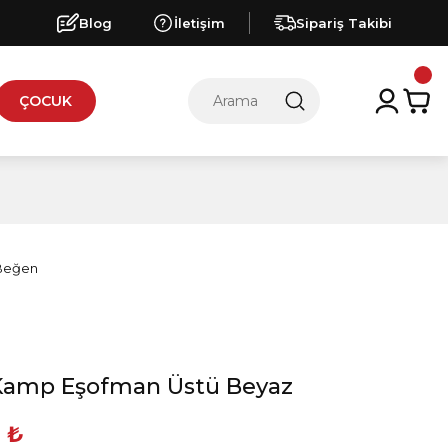
Blog
İletişim
Sipariş Takibi
ÇOCUK
amp Eşofman Üstü Beyaz
 ₺