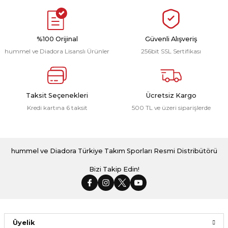
999,00 ₺
Dream Kamp Eşofman Üstü Saks Mavi
%100 Orijinal
Güvenli Alışveriş
hummel ve Diadora Lisanslı Ürünler
256bit SSL Sertifikası
2.399,00 ₺
Taksit Seçenekleri
Ücretsiz Kargo
Kredi kartına 6 taksit
500 TL ve üzeri siparişlerde
Dream Kamp Eşofman Üstü Lacivert
2.399,00 ₺
hummel ve Diadora Türkiye Takım Sporları Resmi Distribütörü
Bizi Takip Edin!
Dream Kamp Eşofman Üstü Bordo
Dream Kamp Eşofman Üstü Siyah
Üyelik
2.399,00 ₺
2.399,00 ₺