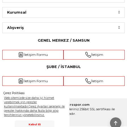
Kurumsal
Dream Kamp Eşofman Üstü Antrasit
Dream Kamp Eşofman Üstü Yeşil
Alışveriş
GENEL MERKEZ / SAMSUN
2.399,00 ₺
2.399,00 ₺
İletişim Formu
İletişim
ŞUBE / İSTANBUL
İletişim Formu
İletişim
Çerez Politikası
Web sitemizde size daha iyi hizmet
verebilmek için çerezler
Copyright 2025 © crsspor.com
kullanılmaktadır.Çerez Ayarları seçeneği ile
Tüm Hakları Saklıdır. Kredi kartı bilgileriniz 256bit SSL sertifikası ile
çerezler hakkında daha fazla bilgi alıp
korunmaktadır.
tercihlerinizi yönetebilirsiniz.
Destek Hattı
Kabul Et