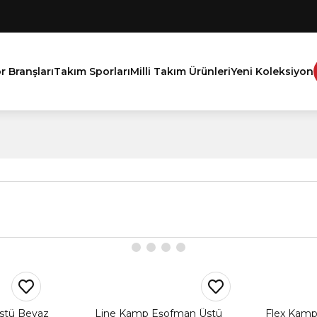
r Branşları
Takım Sporları
Milli Takım Ürünleri
Yeni Koleksiyon
stü Beyaz
Line Kamp Eşofman Üstü
Flex Kamp