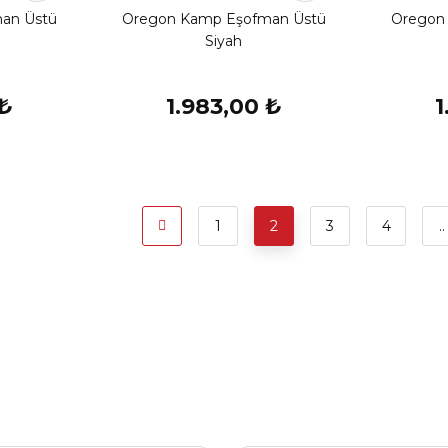
an Üstü
Oregon Kamp Eşofman Üstü
Oregon
Siyah
 ₺
1.983,00 ₺
1
1
2
3
4
..