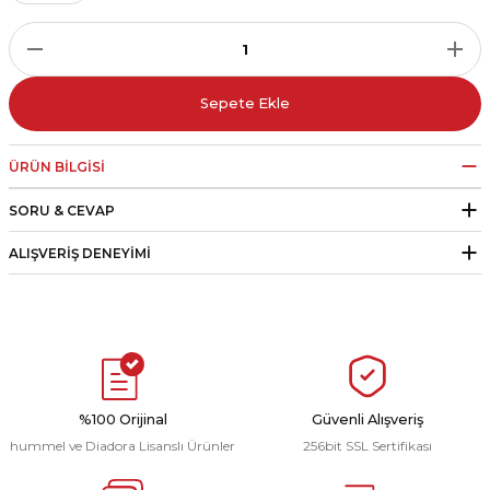
r
i Belediye Spor
Sepete Ekle
ÜRÜN BILGISI
SORU & CEVAP
r Kulübü
ALIŞVERIŞ DENEYIMI
esi Ankaraspor
nyurdu
%100 Orijinal
Güvenli Alışveriş
hummel ve Diadora Lisanslı Ürünler
256bit SSL Sertifikası