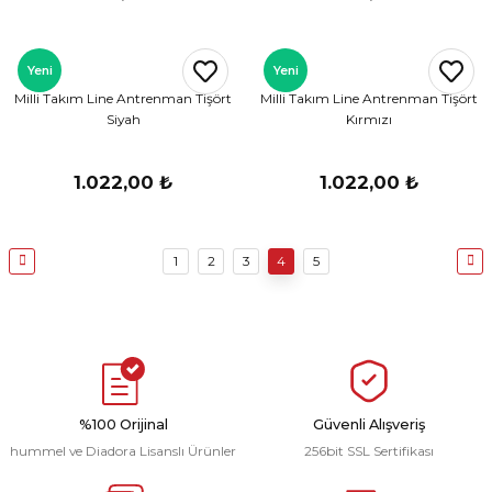
Yeni
Yeni
Milli Takım Line Antrenman Tişört
Milli Takım Line Antrenman Tişört
Siyah
Kırmızı
1.022,00 ₺
1.022,00 ₺
1
2
3
4
5
%100 Orijinal
Güvenli Alışveriş
hummel ve Diadora Lisanslı Ürünler
256bit SSL Sertifikası